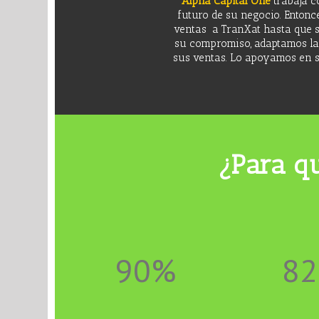
Alpha Capital One
trabaja c
futuro de su negocio. Entonc
ventas a TranXat hasta que s
su compromiso, adaptamos la
sus ventas. Lo apoyamos en s
¿Para qu
90%
8