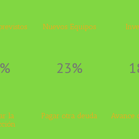
previstos
Nuevos Equipos
Inve
8%
23%
1
ar la
Pagar otra deuda
Avance d
cción