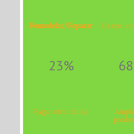
Remodelar/Reparar
Gastos im
23%
6
Pagar otra deuda
Ampli
produ